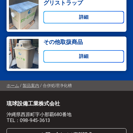
グリストラップ
詳細
その他取扱商品
詳細
ホーム
製品案内
合併処理浄化槽
琉球設備工業株式会社
沖縄県西原町字小那覇680番地
TEL：
098-945-3613