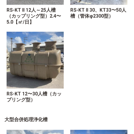
RS-KT II 12人～25人槽
RS-KT II 30、KT33〜50人
（カップリング型）2.4〜
槽（管体φ2300型）
5.0【㎡/日】
RS-KT 12〜30人槽（カッ
プリング型）
大型合併処理浄化槽