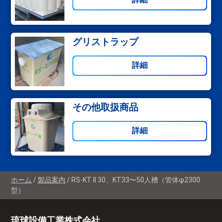
グリストラップ
詳細
その他取扱商品
詳細
ホーム
製品案内
RS-KT II 30、KT33〜50人槽（管体φ2300
型）
琉球設備工業株式会社