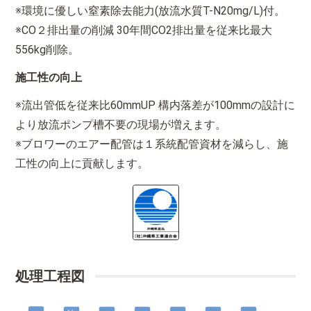
※環境に優しい窒素除去能力(放流水質T-N20mg/L)付。
※CO２排出量の削減 30年間CO2排出量を従来比最大
556kg削除。
施工性の向上
※流出管低を従来比60mmUP 構内落差が100mmの設計に
より放流ポンプ槽不要の現場が増えます。
※ブロワーのエアー配管は１系統配管資材を減らし、施
工性の向上に貢献します。
処理工程図