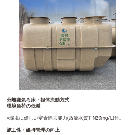
分離嫌気ろ床・担体流動方式
環境負荷の低減
※環境に優しい窒素除去能力(放流水質T-N20mg/L)付。
施工性・維持管理の向上