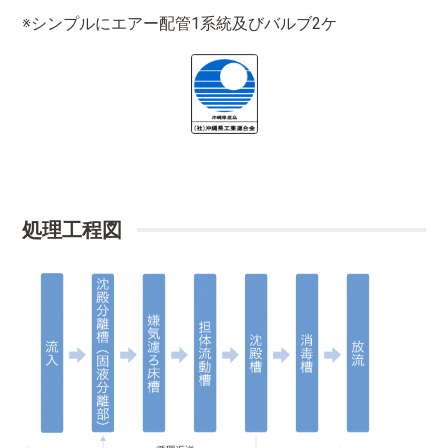
※シンプルにエアー配管1系統及びバルブ2ケ
処理工程図