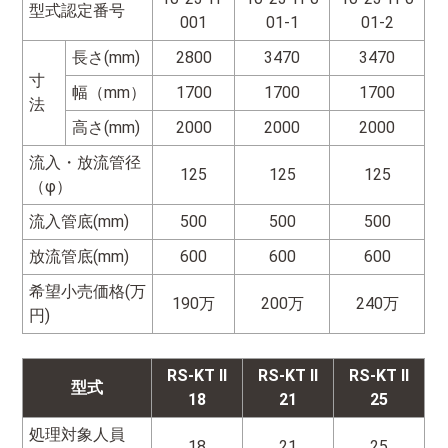
型式認定番号
001
01-1
01-2
長さ(mm)
2800
3470
3470
寸
幅（mm）
1700
1700
1700
法
高さ(mm)
2000
2000
2000
流入・放流管径
125
125
125
（φ）
流入管底(mm)
500
500
500
放流管底(mm)
600
600
600
希望小売価格(万
190万
200万
240万
円)
RS-KT
II
RS-KT
II
RS-KT
II
型式
18
21
25
処理対象人員
18
21
25