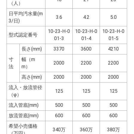
（人）
日平均汚水量(m
3.6
4.2
5.0
3/日)
10-23-H-0
10-23-H-0
10-23-H-0
型式認定番号
01-3
01-4
01-5
長さ(mm)
3370
3600
4210
寸
幅（m
2000
2200
2200
法
m）
高さ(mm)
2000
2000
2000
流入・放流管径
125
125
125
（φ）
流入管底(mm)
500
500
500
放流管底(mm)
600
600
600
希望小売価格
340万
360万
380万
（万円）