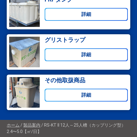
詳細
グリストラップ
詳細
その他取扱商品
詳細
ホーム
製品案内
RS-KT II 12人～25人槽（カップリング型）
2.4〜5.0【㎡/日】