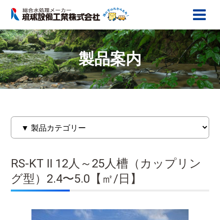
製品案内
RS-KT II 12人～25人槽（カップリン
グ型）2.4〜5.0【㎡/日】